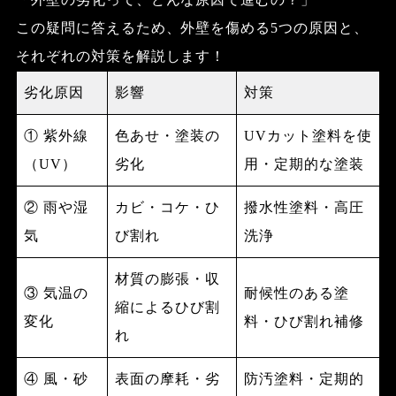
この疑問に答えるため、
外壁を傷める5つの原因
と、
それぞれの対策を解説します！
劣化原因
影響
対策
① 紫外線
色あせ・塗装の
UVカット塗料を使
（UV）
劣化
用・定期的な塗装
② 雨や湿
カビ・コケ・ひ
撥水性塗料・高圧
気
び割れ
洗浄
材質の膨張・収
③ 気温の
耐候性のある塗
縮によるひび割
変化
料・ひび割れ補修
れ
④ 風・砂
表面の摩耗・劣
防汚塗料・定期的