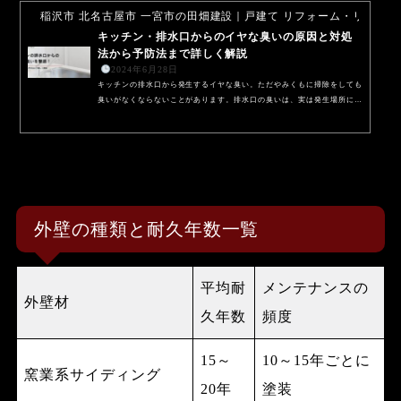
稲沢市 北名古屋市 一宮市の田畑建設｜戸建て リフォーム・リノベ
キッチン・排水口からのイヤな臭いの原因と対処
法から予防法まで詳しく解説
2024年6月28日
キッチンの排水口から発生するイヤな臭い。ただやみくもに掃除をしても
臭いがなくならないことがあります。排水口の臭いは、実は発生場所によ
って原因が異なるためです。 排水口の基本的な仕組みや掃除の方法、臭
いの予防方法を詳しくご紹介します。快適にキッチンを使い続けるために
も、ぜひ参考にしてくださいね。排水口の臭いの原因は複数あるすぐにで
も解決したい排水口のイヤな臭いの原因は複数考えられます。まずは、排
水口のどの部分が悪臭の原因となっているのかを確かめることが大切で
す。排水口の仕組みと、臭いの発生源につ...
外壁の種類と耐久年数一覧
平均耐
メンテナンスの
外壁材
久年数
頻度
15～
10～15年ごとに
窯業系サイディング
20年
塗装