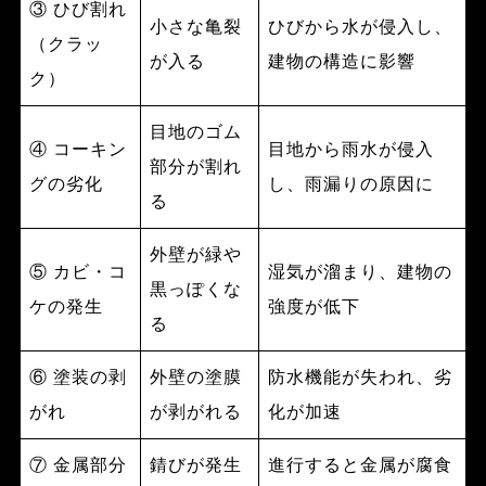
③ ひび割れ
小さな亀裂
ひびから水が侵入し、
（クラッ
が入る
建物の構造に影響
ク）
目地のゴム
④ コーキン
目地から雨水が侵入
部分が割れ
グの劣化
し、雨漏りの原因に
る
外壁が緑や
⑤ カビ・コ
湿気が溜まり、建物の
黒っぽくな
ケの発生
強度が低下
る
⑥ 塗装の剥
外壁の塗膜
防水機能が失われ、劣
がれ
が剥がれる
化が加速
⑦ 金属部分
錆びが発生
進行すると金属が腐食