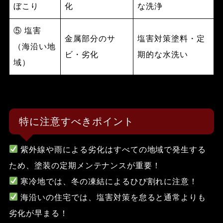
ぼこり
化
な洗浄
⑤ 塩害
金属部分のサ
塩害対策塗料・定
（海沿い地
ビ・劣化
期的な水洗い
域）
特に注意すべきポイント
紫外線や雨による劣化はすべての地域で発生する
ため、塗装の定期メンテナンスが重要！
寒冷地では、冬の凍結によるひび割れに注意！
海沿いの住宅では、塩害対策を怠ると通常よりも
劣化が早まる！