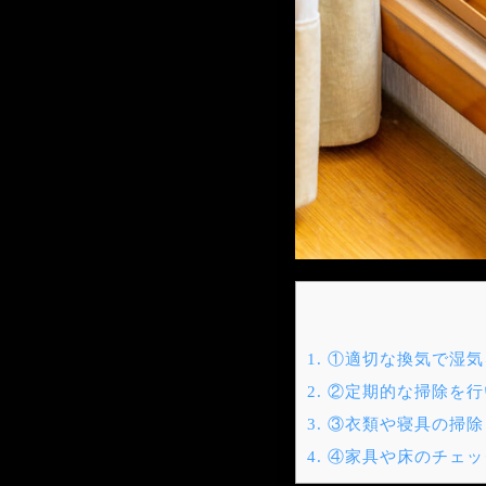
1.
①適切な換気で湿気
2.
②定期的な掃除を行
3.
③衣類や寝具の掃除
4.
④家具や床のチェッ