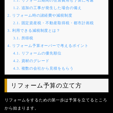
1.1.
リフォーム期間の住居費用も予算に考慮
1.2.
追加の工事が発生した場合の備え
2.
リフォーム時の諸経費や減税制度
2.1.
固定資産税・不動産取得税・都市計画税
3.
利用できる減税制度とは？
3.1.
所得税
4.
リフォーム予算オーバーで考えるポイント
4.1.
リフォームの優先順位
4.2.
資材のグレード
4.3.
複数の会社から見積をもらう
リフォーム予算の立て方
リフォームをするための第一歩は予算を立てるところ
から始まります。